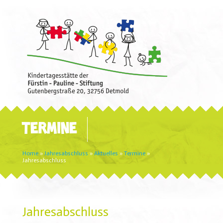
TERMINE
Home
»
Jahresabschluss
»
Aktuelles
»
Termine
»
Jahresabschluss
Jahresabschluss