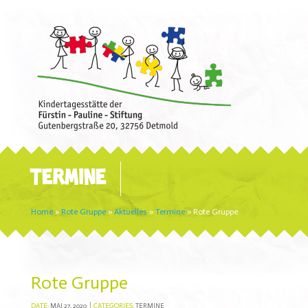
TERMINE
Home
»
Rote Gruppe
»
Aktuelles
»
Termine
»
Rote Gruppe
Rote Gruppe
DATE:
MAI 27, 2020
CATEGORIES:
TERMINE