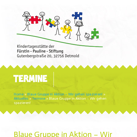
TERMINE
Home
»
Blaue Gruppe in Aktion – Wir gehen spazieren!
»
Aktuelles
»
Termine
»
Blaue Gruppe in Aktion – Wir gehen
spazieren!
Blaue Gruppe in Aktion – Wir